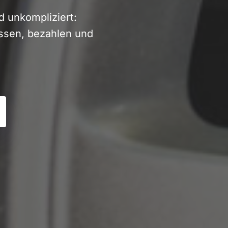
 unkompliziert:
assen, bezahlen und