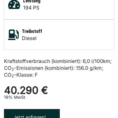
Leistung
194 PS
Treibstoff
Diesel
Kraftstoffverbrauch (kombiniert):
6,0 l/100km
;
CO
-Emissionen (kombiniert):
156.0 g/km
;
2
CO
-Klasse:
F
2
40.290 €
19% MwSt.
Jetzt anfragen!