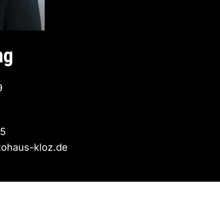
ng
9
15
tohaus-kloz.de