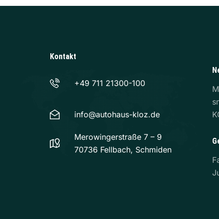
Kontakt
N
+49 711 21300-100
M
s
info@autohaus-kloz.de
K
Merowingerstraße 7 – 9
G
70736 Fellbach, Schmiden
F
J