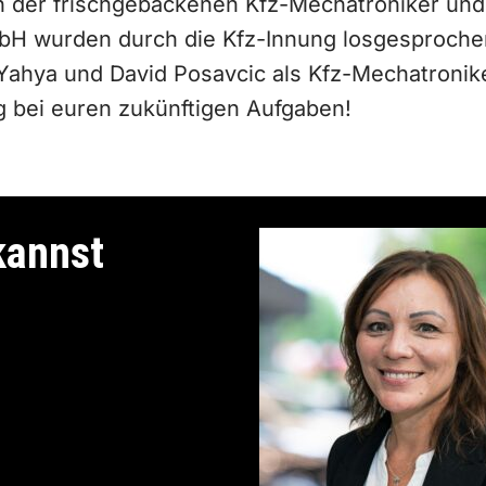
n der frischgebackenen Kfz-Mechatroniker und 
bH wurden durch die Kfz-Innung losgesprochen.
ahya und David Posavcic als Kfz-Mechatronike
lg bei euren zukünftigen Aufgaben!
kannst