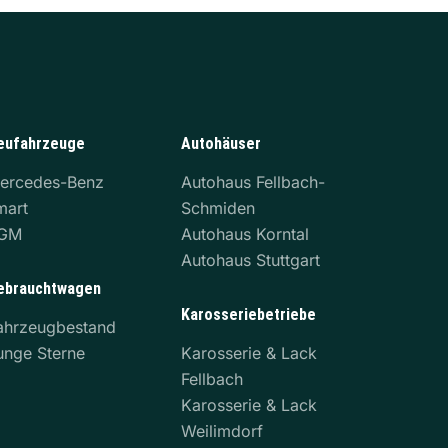
eufahrzeuge
Autohäuser
ercedes-Benz
Autohaus Fellbach-
mart
Schmiden
GM
Autohaus Korntal
Autohaus Stuttgart
ebrauchtwagen
Karosseriebetriebe
ahrzeugbestand
unge Sterne
Karosserie & Lack
Fellbach
Karosserie & Lack
Weilimdorf