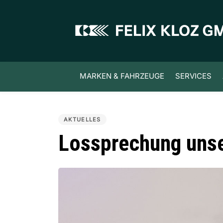
Skip
Skip
links
to
primary
navigation
Skip
to
MARKEN & FAHRZEUGE
SERVICES
content
PUBLISHED
IN:
AKTUELLES
Lossprechung unse