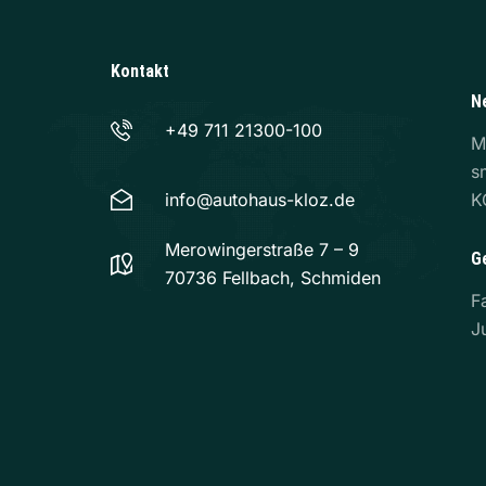
Kontakt
N
+49 711 21300-100
M
s
info@autohaus-kloz.de
K
Merowingerstraße 7 – 9
G
70736 Fellbach, Schmiden
F
J