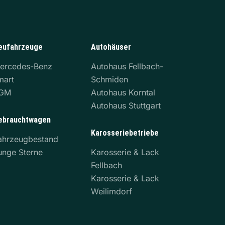
eufahrzeuge
Autohäuser
ercedes-Benz
Autohaus Fellbach-
mart
Schmiden
GM
Autohaus Korntal
Autohaus Stuttgart
ebrauchtwagen
Karosseriebetriebe
ahrzeugbestand
unge Sterne
Karosserie & Lack
Fellbach
Karosserie & Lack
Weilimdorf